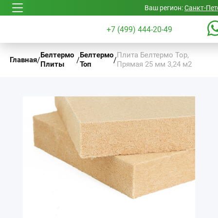
Ваш регион:
Санкт-Пет
+7 (499) 444-20-49
Белтермо
Белтермо
Плита Белтермо Top,
/
/
/
Главная
Плиты
Топ
Прямая 25 мм 3,24 м2